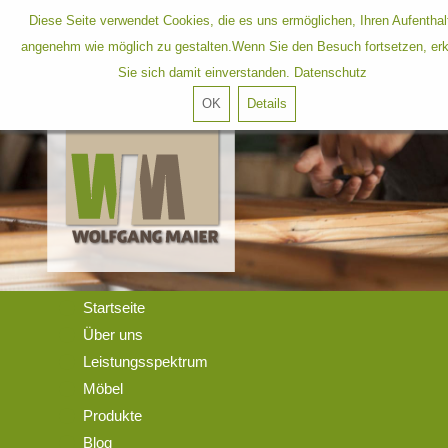
Diese Seite verwendet Cookies, die es uns ermöglichen, Ihren Aufenthal
angenehm wie möglich zu gestalten.Wenn Sie den Besuch fortsetzen, erk
Kontakt
AGBs
Anfahrt
Sie sich damit einverstanden.
Datenschutz
OK
Details
Startseite
Über uns
Leistungsspektrum
Möbel
Produkte
Blog